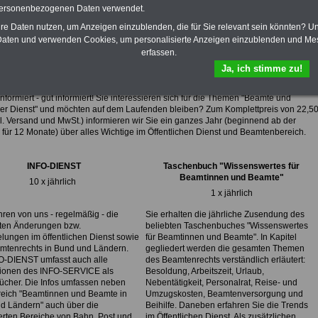
personenbezogenen Daten verwendet.
zum herunterladen, lesen und
ausdrucken.
Mehr Infos
hre Daten nutzen, um Anzeigen einzublenden, die für Sie relevant sein könnten? U
aten und verwenden Cookies, um personalisierte Anzeigen einzublenden und Me
erfassen.
Ja, ich stimme zu!
DIENST & Taschenbuch für 22,50 Euro
(
Komplettpreis)
nformiert - gut informiert! Sie interessieren sich für die Themen "Beamte und
cher Dienst" und möchten auf dem Laufenden bleiben? Zum Komplettpreis von
22,5
l. Versand und MwSt.) informieren wir Sie ein ganzes Jahr (beginnend ab der
für 12 Monate) über alles Wichtige im Öffentlichen Dienst und Beamtenbereich.
INFO-DIENST
Taschenbuch "Wissenswertes für
Beamtinnen und Beamte"
10 x jährlich
1 x jährlich
hren von uns - regelmäßig - die
Sie erhalten die jährliche Zusendung des
sten Änderungen bzw.
beliebten Taschenbuches "Wissenswertes
lungen im öffentlichen Dienst sowie
für Beamtinnen und Beamte". In Kapitel
mtenrechts in Bund und Ländern.
gegliedert werden die gesamten Themen
O-DIENST umfasst auch alle
des Beamtenrechts verständlich erläutert:
tionen des INFO-SERVICE als
Besoldung, Arbeitszeit, Urlaub,
ücher. Die Infos umfassen neben
Nebentätigkeit, Personalrat, Reise- und
eich "Beamtinnen und Beamte in
Umzugskosten, Beamtenversorgung und
d Ländern" auch über die
Beihilfe. Daneben erfahren Sie die Trends
ierten Bereiche von Bahn, Post und
im Öffentlichen Dienst. Als zusätzlichen