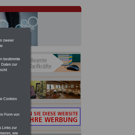
en zweier
ie
rn bestimmte
 Daten zur
nicht
ite Cookies
 in Form von
s Links zur
mieren, wie