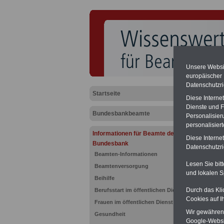
Unsere Websit
europäischer
Datenschutzri
Startseite
Diese Interne
Dienste und F
Bundesbankbeamte
Personalisier
personalisier
Inform
Informationen für Beamte der
Diese Interne
Bundesbank
Datenschutzric
Neuau
Beamten-Informationen
Lesen Sie bit
Beamtenversorgung
und lokalen S
Beihilfe
Durch das Kli
Berufsstart im öffentlichen Dienst
Cookies auf I
Frauen im öffentlichen Dienst
Wir gewähren D
Gesundheit
Google-Websi