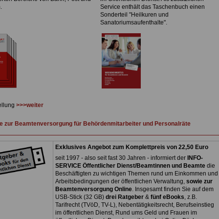
.
Service enthält das Taschenbuch einen
Sonderteil "Heilkuren und
Sanatoriumsaufenthalte".
ellung
>>>weiter
 zur Beamtenversorgung für Behördenmitarbeiter und Personalräte
Exklusives Angebot zum Komplettpreis von 22,50 Euro
seit 1997 - also seit fast 30 Jahren - informiert der
INFO-
SERVICE Öffentlicher Dienst/Beamtinnen und Beamte
die
Beschäftigten zu wichtigen Themen rund um Einkommen und
Arbeitsbedingungen der öffentlichen Verwaltung,
sowie zur
Beamtenversorgung Online
. Insgesamt finden Sie auf dem
USB-Stick (32 GB)
drei Ratgeber
&
fünf eBooks
, z.B.
Tarifrecht (TVöD, TV-L), Nebentätigkeitsrecht, Berufseinstieg
im öffentlichen Dienst, Rund ums Geld und Frauen im