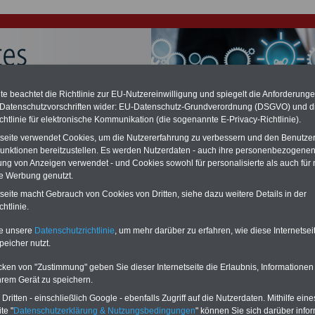
e beachtet die Richtlinie zur EU-Nutzereinwilligung und spiegelt die Anforderung
 Datenschutzvorschriften wider: EU-Datenschutz-Grundverordnung (DSGVO) und d
chtlinie für elektronische Kommunikation (die sogenannte E-Privacy-Richtlinie).
tseite verwendet Cookies, um die Nutzererfahrung zu verbessern und den Benutze
unktionen bereitzustellen. Es werden Nutzerdaten - auch ihre personenbezogenen
ung von Anzeigen verwendet - und Cookies sowohl für personalisierte als auch für 
te Werbung genutzt.
ationen für Beschäftigte in den Ländern
tseite macht Gebrauch von Cookies von Dritten, siehe dazu weitere Details in der
htlinie.
PDF-SERVICE
für nur
flage: Mai 2025 >>>
hier können Sie den
15,00 Euro
Ratgeber für 7,50 Euro bestellen
te unsere
Datenschutzrichtlinie
, um mehr darüber zu erfahren, wie diese Internetse
Für nur 15,00 Euro bei einer
Laufzeit
peicher nutzt.
von 12 Monaten
bleiben Sie zu den
wichtigsten Fragen zum Öffentlichen
cken von "Zustimmung" geben Sie dieser Internetseite die Erlaubnis, Informationen
Dienst auf dem Laufenden, u.a. auch
hrem Gerät zu speichern.
zur Beamtenversorgung -Online.
ritten - einschließlich Google - ebenfalls Zugriff auf die Nutzerdaten. Mithilfe eine
Sie finden im Portal des PDF-
te "
Datenschutzerklärung & Nutzungsbedingungen
" können Sie sich darüber infor
SERVICE zehn Bücher bzw. eBooks