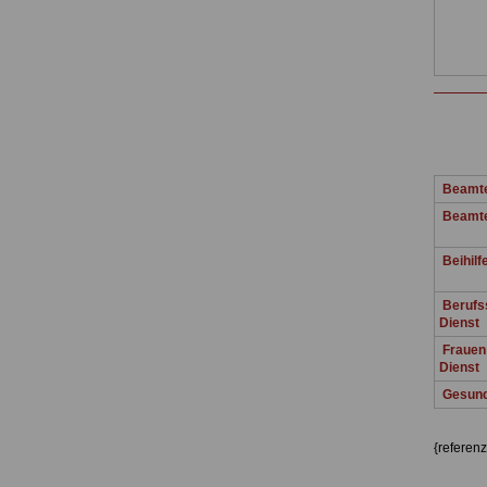
.
.
Beamte
Beamt
Beihilf
Berufss
Dienst
Frauen 
Dienst
Gesund
.
{referenz