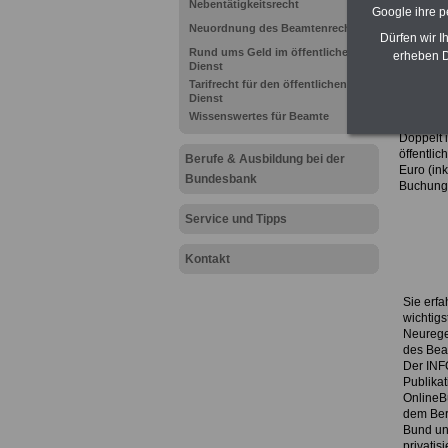
Nebentätigkeitsrecht
Google ihre 
Neuordnung des Beamtenrechts
Dürfen wir I
Rund ums Geld im öffentlichen
erheben D
Dienst
Tarifrecht für den öffentlichen
...
Dienst
INFO-
Wissenswertes für Beamte
Doppelt i
öffentli
Berufe & Ausbildung bei der
Euro
(ink
Bundesbank
Buchung 
Service und Tipps
Kontakt
Sie erfa
wichtig
Neurege
des Bea
Der INF
Publika
OnlineB
dem Ber
Bund un
privatis